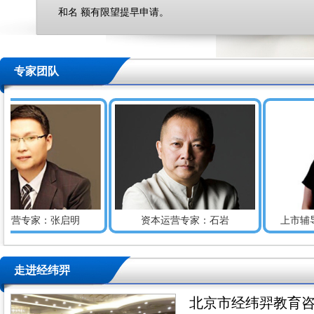
和名 额有限望提早申请。
专家团队
：张启明
资本运营专家：石岩
上市辅导专家：
走进经纬羿
北京市经纬羿教育