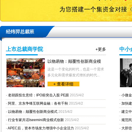
经纬羿总裁班
上市总裁商学院
中小
+更多
以物易物：颠覆性创新商业模
这是一个变化的时代，也是一个需求
多元化和需求爆发式增长的时代...
+ 查看详细
·
老胡跟投生意经：IPO前突击入股 PE跟
2015/4/2
·
小微金
·
阿里、京东争锋互联网金融：各有千秋
2015/4/2
·
加快建
·
以物易物：颠覆性创新商业模式
2015/4/2
·
建立中
·
行业专家共话Iseemini商业模式创新
2015/4/2
·
规范民
·
APEC后，资本市场发力增强中小企业活力
2015/4/2
·
大胆尝