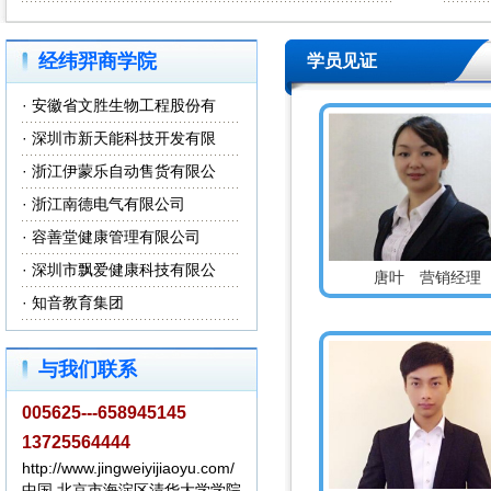
经纬羿商学院
学员见证
·
安徽省文胜生物工程股份有
·
深圳市新天能科技开发有限
·
浙江伊蒙乐自动售货有限公
·
浙江南德电气有限公司
·
容善堂健康管理有限公司
·
深圳市飘爱健康科技有限公
唐叶 营销经理
·
知音教育集团
与我们联系
005625---658945145
13725564444
http://www.jingweiyijiaoyu.com/
中国.北京市海淀区清华大学学院